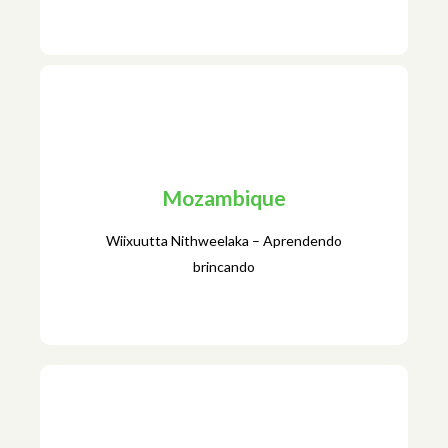
India
Mozambique
Combinadas para uma Aprendizagem
Maximizada (CAMaL)
Wiixuutta Nithweelaka – Aprendendo
brincando