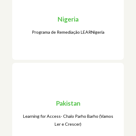
Mozambique
Kepparu Jangandoo - Sob a sombra de
Nigeria
Jangandoo
Programa de Remediação LEARNigeria
Nigeria
Pakistan
Programa de Remediação LEARNigeria
Learning for Access- Chalo Parho Barho (Vamos
Ler e Crescer)