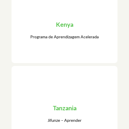
Botswana
Toda Criança Pode
Kenya
Programa de Aprendizagem Acelerada
Kenya
Tanzania
Programa de Aprendizagem Acelerada
Jifunze – Aprender