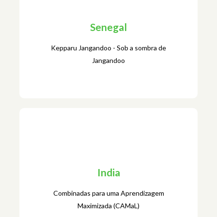
Uganda
Senegal
Ação para Iniciativa de Aprendizagem
Kepparu Jangandoo - Sob a sombra de
Jangandoo
Senegal
Kepparu Jangandoo - Sob a sombra de
India
Jangandoo
Combinadas para uma Aprendizagem
Maximizada (CAMaL)