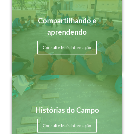
Aprendemos, leemos y jugamos cuenta con
MIA (Vamos aprender, ler, brincar e contar com
Compartilhando e
MIA)
aprendendo
Consulte Mais informação
Histórias do Campo
Consulte Mais informação