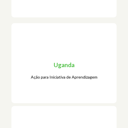
Tanzania
Jifunze – Aprender
Uganda
Ação para Iniciativa de Aprendizagem