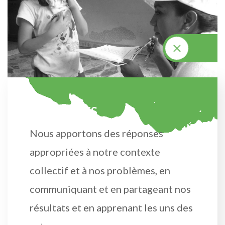
P
R
I
N
C
I
P
L
E
S
Nous apportons des réponses
appropriées à notre contexte
collectif et à nos problèmes, en
communiquant et en partageant nos
résultats et en apprenant les uns des