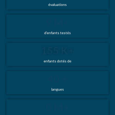
évaluations
9
 M+
d'enfants testés
155
 K+
enfants dotés de
40
 +
langues
1
 M+