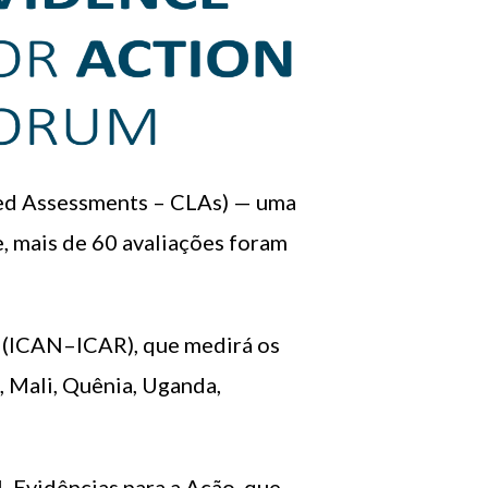
Led Assessments – CLAs) — uma
, mais de 60 avaliações foram
a (ICAN–ICAR), que medirá os
, Mali, Quênia, Uganda,
 Evidências para a Ação, que