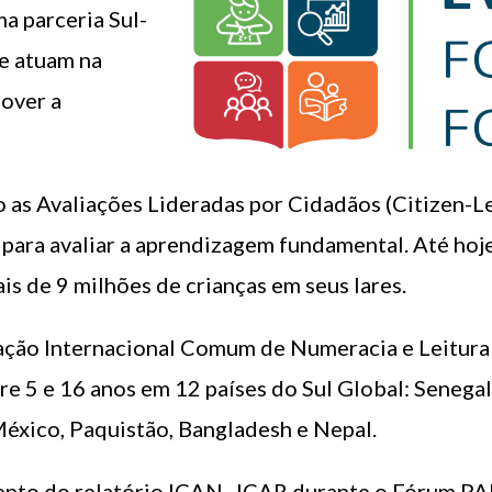
a parceria Sul-
e atuam na
mover a
o as Avaliações Lideradas por Cidadãos (Citizen-
ara avaliar a aprendizagem fundamental. Até hoje
is de 9 milhões de crianças em seus lares.
iação Internacional Comum de Numeracia e Leitur
e 5 e 16 anos em 12 países do Sul Global: Senegal
éxico, Paquistão, Bangladesh e Nepal.
mento do relatório ICAN–ICAR durante o Fórum PAL