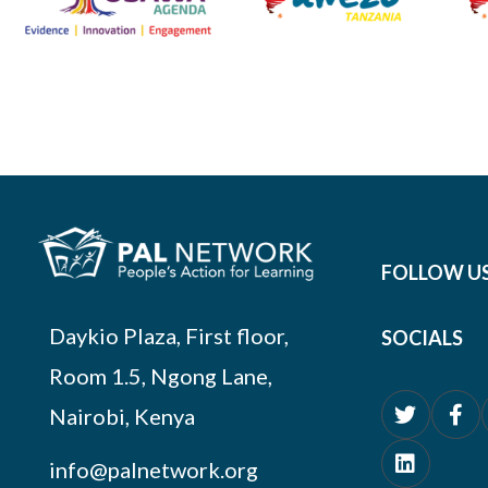
FOLLOW U
Daykio Plaza, First floor,
SOCIALS
Room 1.5, Ngong Lane,
Nairobi, Kenya
info@palnetwork.org