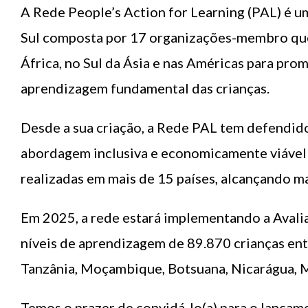
A Rede People’s Action for Learning (PAL) é um
Sul composta por 17 organizações-membro qu
África, no Sul da Ásia e nas Américas para pro
aprendizagem fundamental das crianças.
Desde a sua criação, a Rede PAL tem defendid
abordagem inclusiva e economicamente viável p
realizadas em mais de 15 países, alcançando ma
Em 2025, a rede estará implementando a Aval
níveis de aprendizagem de 89.870 crianças entr
Tanzânia, Moçambique, Botsuana, Nicarágua, M
Temos o prazer de convidá-lo(a) para o lança