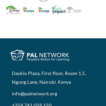
Daykio Plaza, First floor, Room 1.5,
Ngong Lane, Nairobi, Kenya
info@palnetwork.org
+254
741 059 150